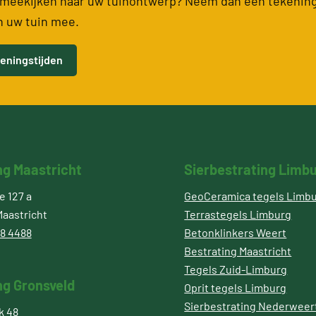
meekijken naar uw tuinontwerp? Neem dan een tekenin
n uw tuin mee.
eningstijden
ng Maastricht
Sierbestrating Limb
 127 a
GeoCeramica tegels Limb
aastricht
Terrastegels Limburg
8 4488
Betonklinkers Weert
Bestrating Maastricht
Tegels Zuid-Limburg
ng Gronsveld
Oprit tegels Limburg
Sierbestrating Nederweer
k 48