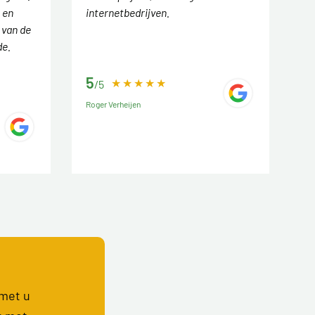
 en
internetbedrijven.
 van de
de.
5
/5
Roger Verheijen
 met u