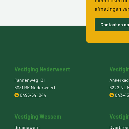
meedenken of 
afmetingen va
Contact en op
Vestiging Nederweert
Vestigi
Pannenweg 131
Ankerkade
6031 RK Nederweert
6222 NL M
0495-541 044
043-45
Vestiging Wessem
Vestigi
Groeneweg 1
Overbroe