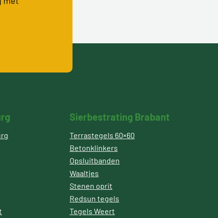
g met
urg
Sierbestrating Brabant
urg
Terrastegels 60×60
Betonklinkers
Opsluitbanden
Waaltjes
Stenen oprit
Redsun tegels
t
Tegels Weert