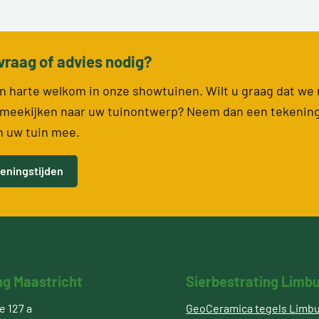
vraag of advies nodig?
van harte welkom in onze showtuinen. Wilt u graag dat we
meekijken naar uw tuinontwerp? Neem dan een tekenin
n uw tuin mee.
eningstijden
ng Maastricht
Sierbestrating Limb
 127 a
GeoCeramica tegels Limb