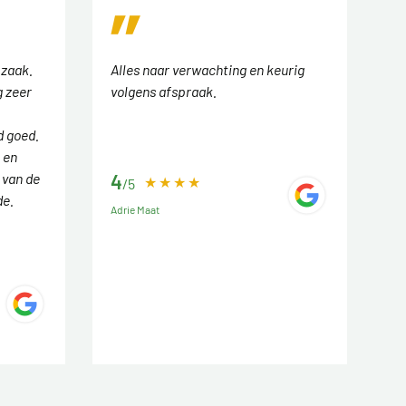
 zaak.
Alles naar verwachting en keurig
 zeer
volgens afspraak.
d goed.
 en
 van de
4
/5
de.
Adrie Maat