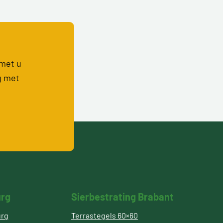
 met u
g met
urg
Sierbestrating Brabant
urg
Terrastegels 60×60