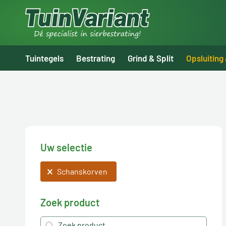
Tuintegels
Bestrating
Grind & Split
Opsluiting
Uw selectie
Uw selectie
Schanskorven
Zoek product
Zoek product
ZOEK PRODUCT