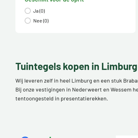
Geschikt voor de oprit
Ja
(0)
Nee
(0)
Tuintegels kopen in Limburg
Wij leveren zelf in heel Limburg en een stuk Bra
Bij onze vestigingen in Nederweert en Wessem he
tentoongesteld in presentatierekken.