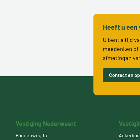
Heeft u een 
U bent altijd 
meedenken of 
afmetingen va
Contact en op
Vestiging Nederweert
Vestigi
Pannenweg 131
Ankerkade