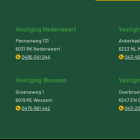
Vestiging Nederweert
Vestigi
Pannenweg 131
Ankerkade
6031 RK Nederweert
6222 NL M
0495-541 044
043-45
Vestiging Wessem
Vestigi
Groeneweg 1
Overbroe
6019 RE Wessem
6247 EN 
0475-561 442
043-20