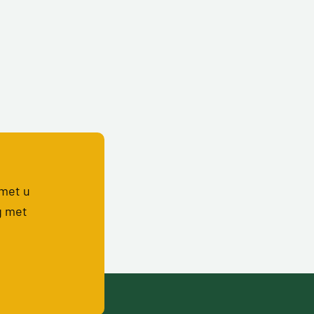
 met u
g met