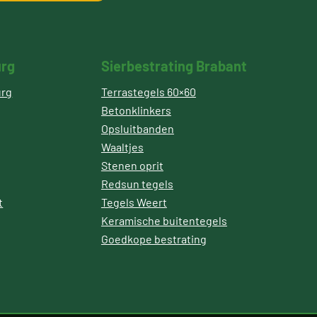
urg
Sierbestrating Brabant
urg
Terrastegels 60×60
Betonklinkers
Opsluitbanden
Waaltjes
Stenen oprit
Redsun tegels
t
Tegels Weert
Keramische buitentegels
Goedkope bestrating