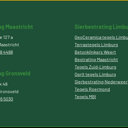
ng Maastricht
Sierbestrating Limb
 127 a
GeoCeramica tegels Limb
aastricht
Terrastegels Limburg
8 4488
Betonklinkers Weert
Bestrating Maastricht
Tegels Zuid-Limburg
ng Gronsveld
Oprit tegels Limburg
Sierbestrating Nederweer
k 48
Tegels Roermond
Gronsveld
Tegels MBI
6 5030