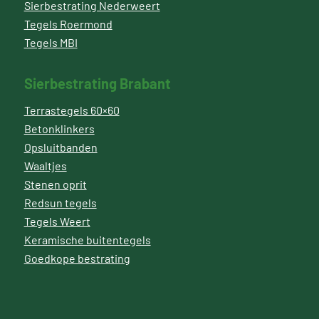
Sierbestrating Nederweert
Tegels Roermond
Tegels MBI
Sierbestrating Brabant
Terrastegels 60×60
Betonklinkers
Opsluitbanden
Waaltjes
Stenen oprit
Redsun tegels
Tegels Weert
Keramische buitentegels
Goedkope bestrating