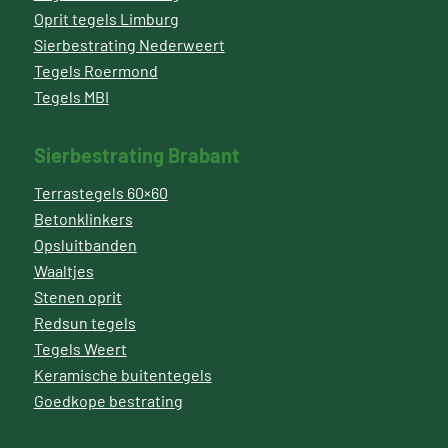
Oprit tegels Limburg
Sierbestrating Nederweert
Tegels Roermond
Tegels MBI
Sierbestrating Brabant
Terrastegels 60×60
Betonklinkers
Opsluitbanden
Waaltjes
Stenen oprit
Redsun tegels
Tegels Weert
Keramische buitentegels
Goedkope bestrating