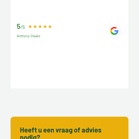
5
/5
Anthony Staals
Heeft u een vraag of advies
nodig?