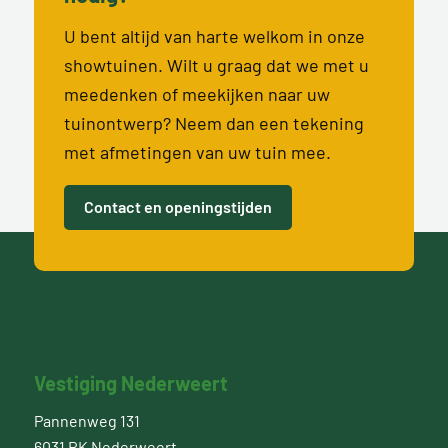
U bent altijd van harte welkom in onze
showtuinen. Wilt u graag dat we met u
meedenken of meekijken naar uw
tuinontwerp? Neem dan een tekening
met afmetingen van uw tuin mee.
Contact en openingstijden
Vestiging Nederweert
Pannenweg 131
6031 RK Nederweert