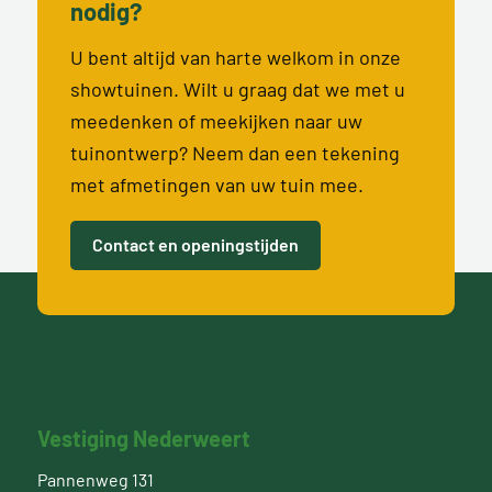
nodig?
U bent altijd van harte welkom in onze
showtuinen. Wilt u graag dat we met u
meedenken of meekijken naar uw
tuinontwerp? Neem dan een tekening
met afmetingen van uw tuin mee.
Contact en openingstijden
Vestiging Nederweert
Pannenweg 131