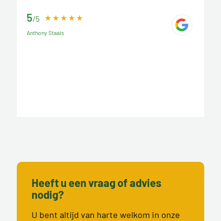
5
/5
Anthony Staals
Heeft u een vraag of advies
nodig?
U bent altijd van harte welkom in onze