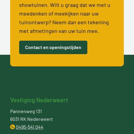
showtuinen. Wilt u graag dat we met u
meedenken of meekijken naar uw
tuinontwerp? Neem dan een tekening
met afmetingen van uw tuin mee.
Contact en openingstijden
Vestiging Nederweert
Pannenweg 131
6031 RK Nederweert
0495-541 044