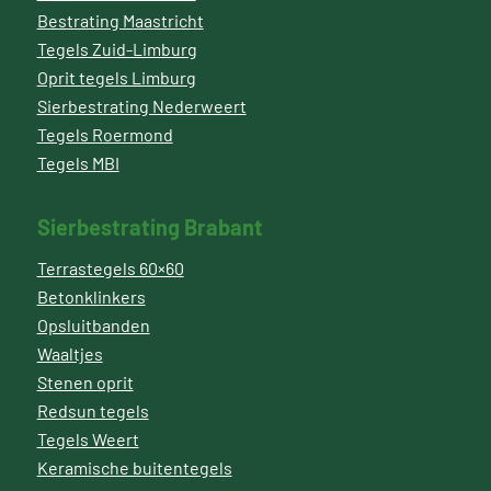
Bestrating Maastricht
Tegels Zuid-Limburg
Oprit tegels Limburg
Sierbestrating Nederweert
Tegels Roermond
Tegels MBI
Sierbestrating Brabant
Terrastegels 60×60
Betonklinkers
Opsluitbanden
Waaltjes
Stenen oprit
Redsun tegels
Tegels Weert
Keramische buitentegels