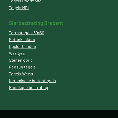
Tegels Roermond
Tegels MBI
Sierbestrating Brabant
Terrastegels 60×60
Betonklinkers
Opsluitbanden
Waaltjes
Stenen oprit
Redsun tegels
Tegels Weert
Keramische buitentegels
Goedkope bestrating