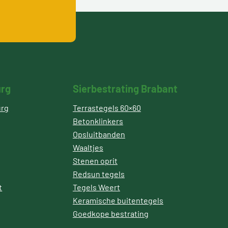
urg
Sierbestrating Brabant
urg
Terrastegels 60×60
Betonklinkers
Opsluitbanden
Waaltjes
Stenen oprit
Redsun tegels
t
Tegels Weert
Keramische buitentegels
Goedkope bestrating