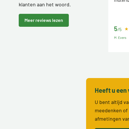
klanten aan het woord.
Meer reviews lezen
5
/5
M. Evers
Heeft u een 
U bent altijd 
meedenken of 
afmetingen va