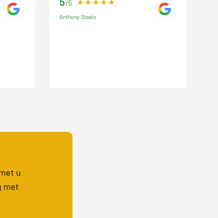
5
/5
Anthony Staals
 met u
g met