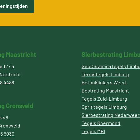
eningstijden
ng Maastricht
Sierbestrating Limb
 127 a
GeoCeramica tegels Limb
aastricht
Terrastegels Limburg
8 4488
Betonklinkers Weert
Bestrating Maastricht
Tegels Zuid-Limburg
ng Gronsveld
Oprit tegels Limburg
Sierbestrating Nederweer
k 48
Tegels Roermond
Gronsveld
Tegels MBI
6 5030