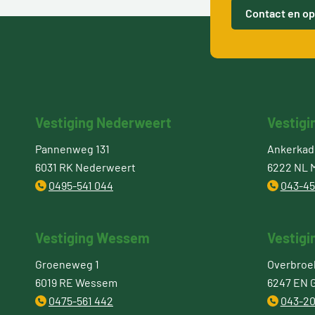
Contact en op
Vestiging Nederweert
Vestigi
Pannenweg 131
Ankerkade
6031 RK Nederweert
6222 NL M
0495-541 044
043-45
Vestiging Wessem
Vestigi
Groeneweg 1
Overbroe
6019 RE Wessem
6247 EN 
0475-561 442
043-20