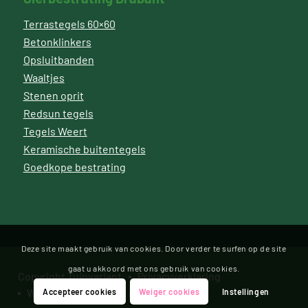
Terrastegels 60×60
Betonklinkers
Opsluitbanden
Waaltjes
Stenen oprit
Redsun tegels
Tegels Weert
Keramische buitentegels
Goedkope bestrating
Deze site maakt gebruik van cookies. Door verder te surfen op de site
gaat u akkoord met ons gebruik van cookies.
Copyright Tuinvariant
Privacyverklaring
Website door Bonsai media
Accepteer cookies
Weiger cookies
Instellingen