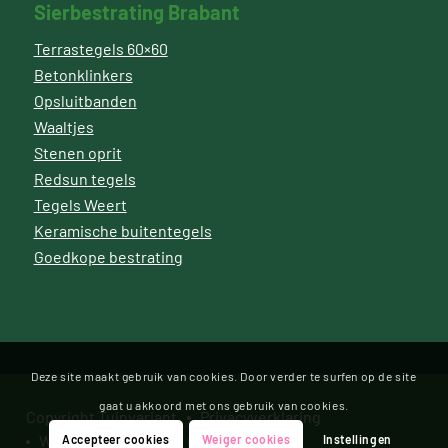
Sierbestrating Brabant
Terrastegels 60×60
Betonklinkers
Opsluitbanden
Waaltjes
Stenen oprit
Redsun tegels
Tegels Weert
Keramische buitentegels
Goedkope bestrating
Deze site maakt gebruik van cookies. Door verder te surfen op de site
gaat u akkoord met ons gebruik van cookies.
Copyright Tuinvariant
Privacyverklaring
Website door Bonsai media
Accepteer cookies
Weiger cookies
Instellingen