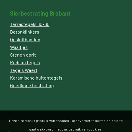
Sierbestrating Brabant
Terrastegels 60×60
Betonklinkers
Opsluitbanden
Waaltjes
Stenen oprit
Redsun tegels
Tegels Weert
Keramische buitentegels
Goedkope bestrating
Deze site maakt gebruik van cookies. Door verder te surfen op de site
gaat u akkoord met ons gebruik van cookies.