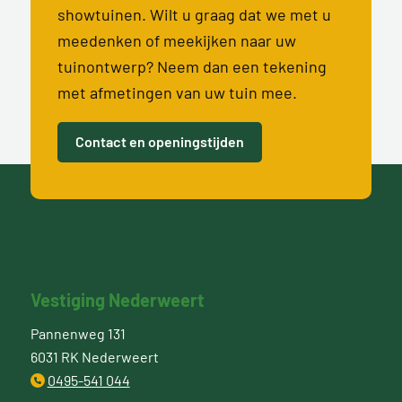
showtuinen. Wilt u graag dat we met u
meedenken of meekijken naar uw
tuinontwerp? Neem dan een tekening
met afmetingen van uw tuin mee.
Contact en openingstijden
Vestiging Nederweert
Pannenweg 131
6031 RK Nederweert
0495-541 044