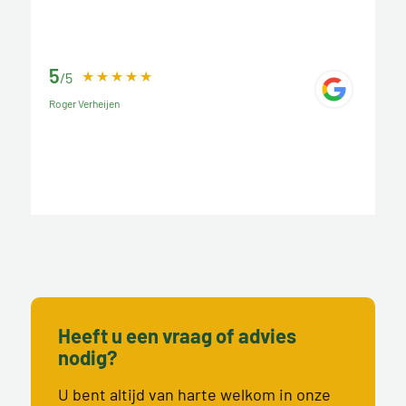
5
/5
Roger Verheijen
Heeft u een vraag of advies
nodig?
U bent altijd van harte welkom in onze