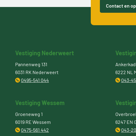
Contact en op
Vestiging Nederweert
Vestigi
Pannenweg 131
Ankerkade
6031 RK Nederweert
6222 NL M
0495-541 044
043-45
Vestiging Wessem
Vestigi
Groeneweg 1
Overbroe
6019 RE Wessem
6247 EN 
0475-561 442
043-20