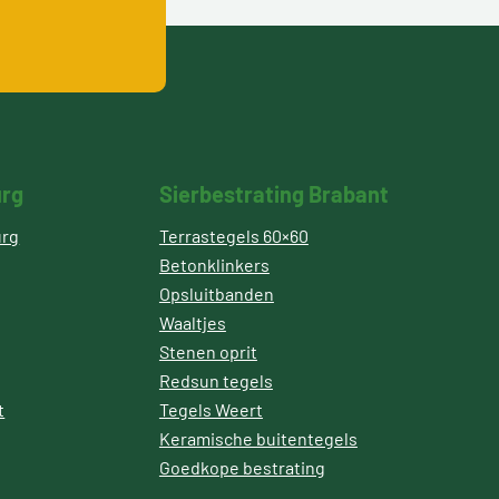
urg
Sierbestrating Brabant
urg
Terrastegels 60×60
Betonklinkers
Opsluitbanden
Waaltjes
Stenen oprit
Redsun tegels
t
Tegels Weert
Keramische buitentegels
Goedkope bestrating