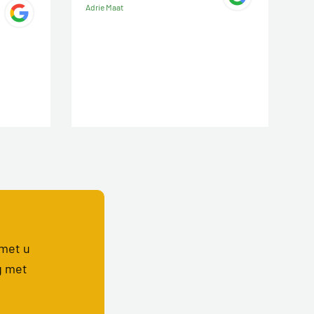
Adrie Maat
 met u
g met