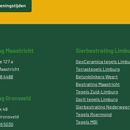
eningstijden
ng Maastricht
Sierbestrating Limb
 127 a
GeoCeramica tegels Limb
aastricht
Terrastegels Limburg
8 4488
Betonklinkers Weert
Bestrating Maastricht
Tegels Zuid-Limburg
ng Gronsveld
Oprit tegels Limburg
Sierbestrating Nederweer
k 48
Tegels Roermond
Gronsveld
Tegels MBI
6 5030