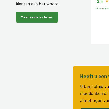
5
/5
klanten aan het woord.
Bruno Hu
Meer reviews lezen
Heeft u een 
U bent altijd 
meedenken of 
afmetingen va