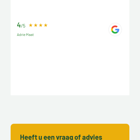
4
/5
Adrie Maat
Heeft u een vraag of advies