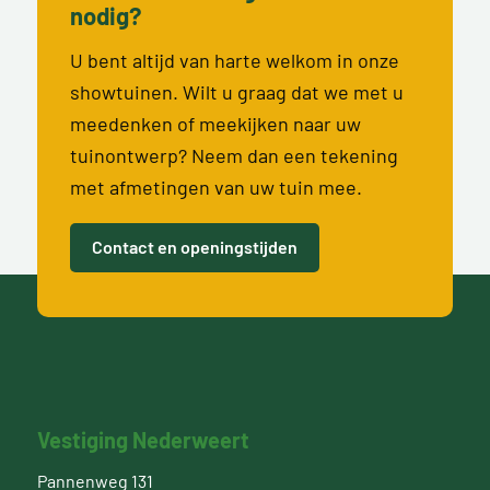
nodig?
U bent altijd van harte welkom in onze
showtuinen. Wilt u graag dat we met u
meedenken of meekijken naar uw
tuinontwerp? Neem dan een tekening
met afmetingen van uw tuin mee.
Contact en openingstijden
Vestiging Nederweert
Pannenweg 131