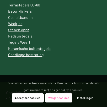
Terrastegels 60×60
Betonklinkers
Opsluitbanden
Waaltjes
Stenen oprit
Redsun tegels
Tegels Weert
Keramische buitentegels
Goedkope bestrating
Deze site maakt gebruik van cookies. Door verder te surfen op de site
gaat u akkoord met ons gebruik van cookies.
Copyright Tuinvariant
Privacyverklaring
Website door Bonsai media
Accepteer cookies
Weiger cookies
Instellingen