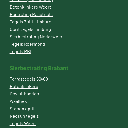
Betonklinkers Weert
Bestrating Maastricht
Tegels Zuid-Limburg
Oprit tegels Limburg
Sierbestrating Nederweert
Tegels Roermond
Tegels MBI
Sierbestrating Brabant
Terrastegels 60×60
Betonklinkers
Opsluitbanden
Waaltjes
Stenen oprit
Redsun tegels
Tegels Weert