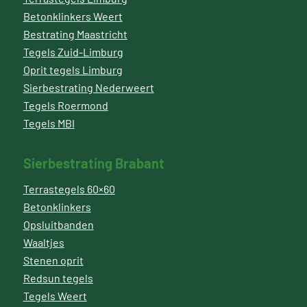
Betonklinkers Weert
Bestrating Maastricht
Tegels Zuid-Limburg
Oprit tegels Limburg
Sierbestrating Nederweert
Tegels Roermond
Tegels MBI
Sierbestrating Brabant
Terrastegels 60×60
Betonklinkers
Opsluitbanden
Waaltjes
Stenen oprit
Redsun tegels
Tegels Weert