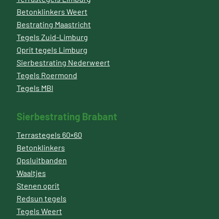
Betonklinkers Weert
Bestrating Maastricht
Tegels Zuid-Limburg
Oprit tegels Limburg
Sierbestrating Nederweert
Tegels Roermond
Tegels MBI
Sierbestrating Brabant
Terrastegels 60×60
Betonklinkers
Opsluitbanden
Waaltjes
Stenen oprit
Redsun tegels
Tegels Weert