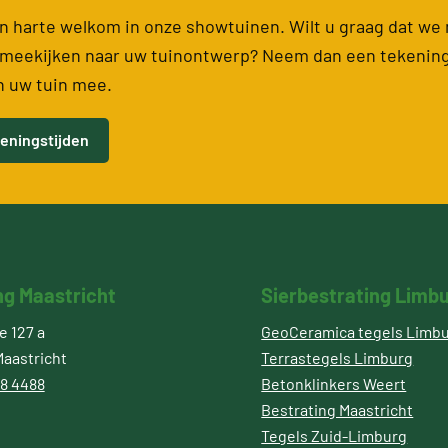
van harte welkom in onze showtuinen. Wilt u graag dat we
meekijken naar uw tuinontwerp? Neem dan een tekenin
n uw tuin mee.
eningstijden
ng Maastricht
Sierbestrating Limb
 127 a
GeoCeramica tegels Limb
aastricht
Terrastegels Limburg
8 4488
Betonklinkers Weert
Bestrating Maastricht
Tegels Zuid-Limburg