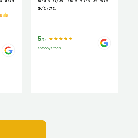
contact
bestelling werd binnen een week al
,
geleverd.
5
/5
Anthony Staals