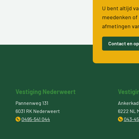
U bent altijd 
meedenken of 
afmetingen va
Contact en op
Vestiging Nederweert
Vestigi
Pannenweg 131
Ankerkade
6031 RK Nederweert
6222 NL M
0495-541 044
043-45