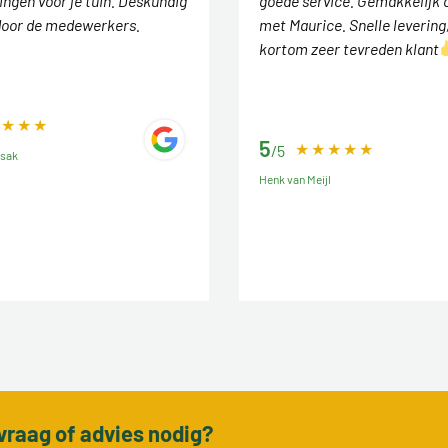
ingen voor je tuin. Deskundig
goede service. Gemakkelijk 
door de medewerkers.
met Maurice. Snelle levering
kortom zeer tevreden klant
5
/5
ssak
Henk van Meijl
vraag of advies nodig?