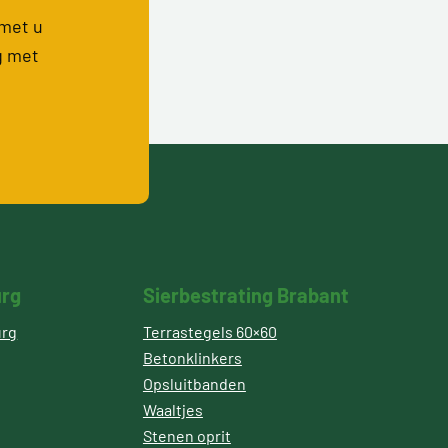
 met u
g met
urg
Sierbestrating Brabant
urg
Terrastegels 60×60
Betonklinkers
Opsluitbanden
Waaltjes
Stenen oprit