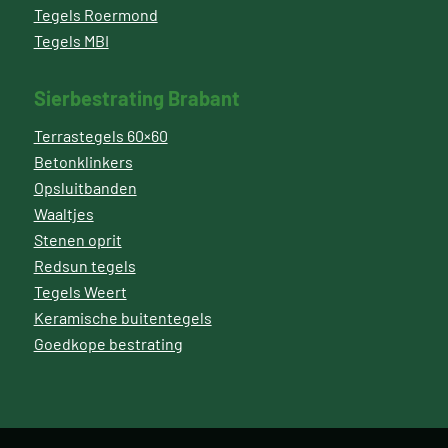
Tegels Roermond
Tegels MBI
Sierbestrating Brabant
Terrastegels 60×60
Betonklinkers
Opsluitbanden
Waaltjes
Stenen oprit
Redsun tegels
Tegels Weert
Keramische buitentegels
Goedkope bestrating