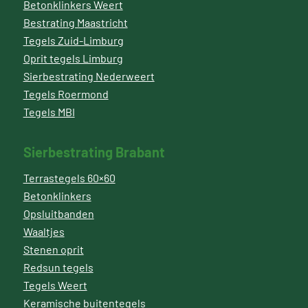
Betonklinkers Weert
Bestrating Maastricht
Tegels Zuid-Limburg
Oprit tegels Limburg
Sierbestrating Nederweert
Tegels Roermond
Tegels MBI
Sierbestrating Brabant
Terrastegels 60×60
Betonklinkers
Opsluitbanden
Waaltjes
Stenen oprit
Redsun tegels
Tegels Weert
Keramische buitentegels