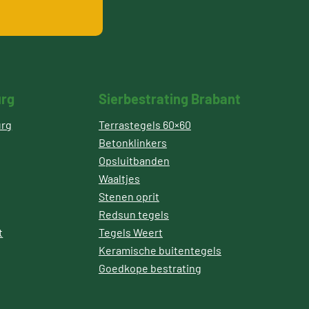
urg
Sierbestrating Brabant
urg
Terrastegels 60×60
Betonklinkers
Opsluitbanden
Waaltjes
Stenen oprit
Redsun tegels
t
Tegels Weert
Keramische buitentegels
Goedkope bestrating