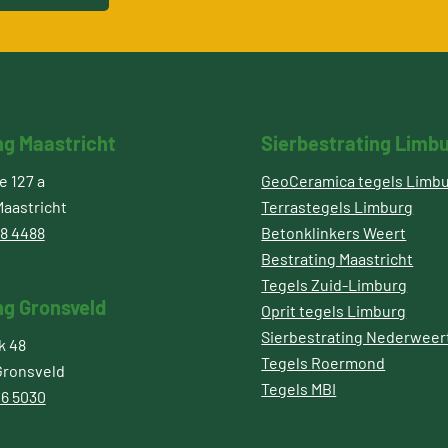
ng Maastricht
Sierbestrating Limb
 127 a
GeoCeramica tegels Limb
aastricht
Terrastegels Limburg
8 4488
Betonklinkers Weert
Bestrating Maastricht
Tegels Zuid-Limburg
ng Gronsveld
Oprit tegels Limburg
Sierbestrating Nederweer
k 48
Tegels Roermond
Gronsveld
Tegels MBI
6 5030