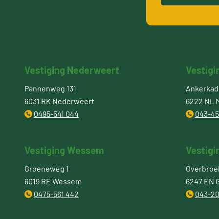
Vestiging Nederweert
Vestigi
Pannenweg 131
Ankerkade
6031 RK Nederweert
6222 NL M
0495-541 044
043-45
Vestiging Wessem
Vestigi
Groeneweg 1
Overbroe
6019 RE Wessem
6247 EN 
0475-561 442
043-20