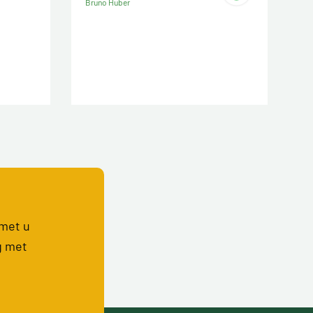
Bruno Huber
 met u
g met