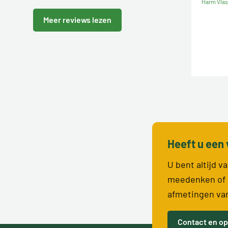
Harm Vla
Meer reviews lezen
Heeft u een 
U bent altijd 
meedenken of 
afmetingen va
Contact en op