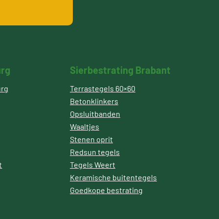
urg
Sierbestrating Brabant
urg
Terrastegels 60×60
Betonklinkers
Opsluitbanden
Waaltjes
Stenen oprit
Redsun tegels
t
Tegels Weert
Keramische buitentegels
Goedkope bestrating