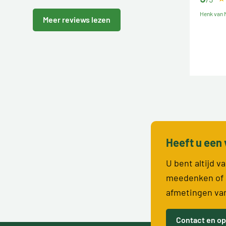
Henk van M
Meer reviews lezen
Heeft u een 
U bent altijd 
meedenken of 
afmetingen va
Contact en op