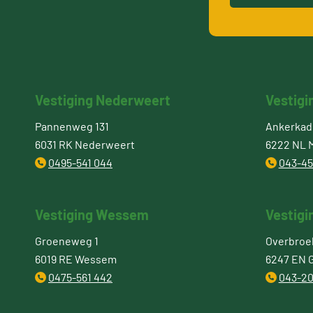
Vestiging Nederweert
Vestigi
Pannenweg 131
Ankerkade
6031 RK Nederweert
6222 NL M
0495-541 044
043-45
Vestiging Wessem
Vestigi
Groeneweg 1
Overbroe
6019 RE Wessem
6247 EN 
0475-561 442
043-20