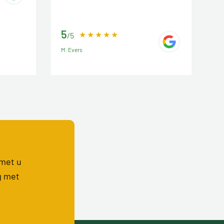
5
/5
M. Evers
 met u
g met