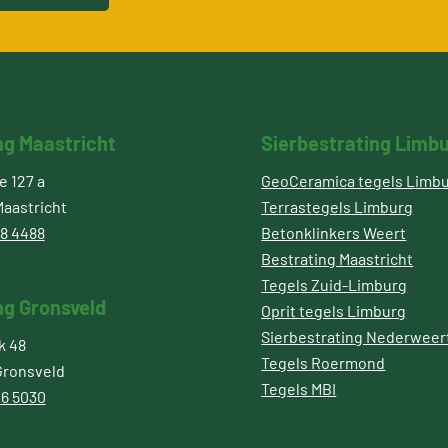
ng Maastricht
Sierbestrating Limb
 127 a
GeoCeramica tegels Limb
aastricht
Terrastegels Limburg
8 4488
Betonklinkers Weert
Bestrating Maastricht
Tegels Zuid-Limburg
ng Gronsveld
Oprit tegels Limburg
Sierbestrating Nederweer
k 48
Tegels Roermond
Gronsveld
Tegels MBI
6 5030