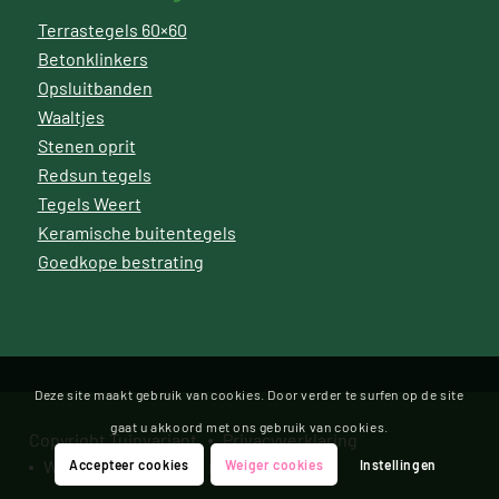
Terrastegels 60×60
Betonklinkers
Opsluitbanden
Waaltjes
Stenen oprit
Redsun tegels
Tegels Weert
Keramische buitentegels
Goedkope bestrating
Deze site maakt gebruik van cookies. Door verder te surfen op de site
gaat u akkoord met ons gebruik van cookies.
Copyright Tuinvariant
Privacyverklaring
Website door Bonsai media
Accepteer cookies
Weiger cookies
Instellingen