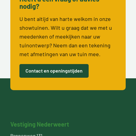
nodig?
U bent altijd van harte welkom in onze
showtuinen. Wilt u graag dat we met u
meedenken of meekijken naar uw
tuinontwerp? Neem dan een tekening
met afmetingen van uw tuin mee.
Contact en openingstijden
Vestiging Nederweert
Pannenweg 131