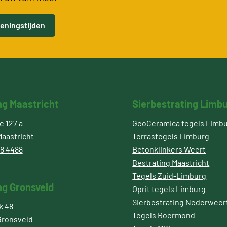
eningstijden
ng Maastricht
Sierbestrating Limb
 127 a
GeoCeramica tegels Limb
aastricht
Terrastegels Limburg
8 4488
Betonklinkers Weert
Bestrating Maastricht
Tegels Zuid-Limburg
ng Gronsveld
Oprit tegels Limburg
Sierbestrating Nederweer
k 48
Tegels Roermond
Gronsveld