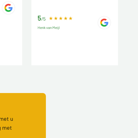
5
/5
Henk van Meijl
 met u
g met