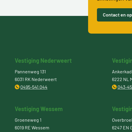
Contact en op
Vestiging Nederweert
Vestigi
Pannenweg 131
Ankerkade
6031 RK Nederweert
6222 NL M
0495-541 044
043-45
Vestiging Wessem
Vestigi
Groeneweg 1
Overbroe
6019 RE Wessem
6247 EN 