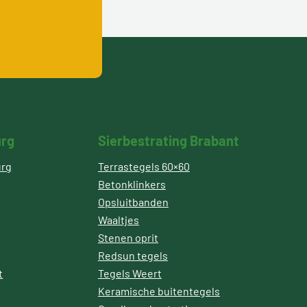
urg
Sierbestrating Brabant
urg
Terrastegels 60×60
Betonklinkers
Opsluitbanden
Waaltjes
Stenen oprit
Redsun tegels
t
Tegels Weert
Keramische buitentegels