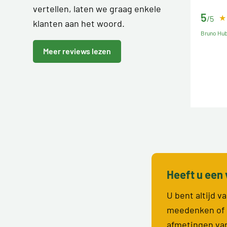
vertellen, laten we graag enkele
5
/5
klanten aan het woord.
Bruno Hu
Meer reviews lezen
Heeft u een 
U bent altijd 
meedenken of 
afmetingen va