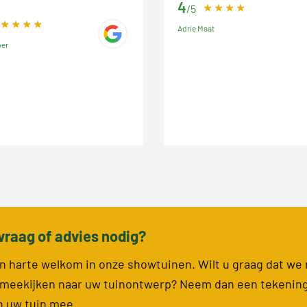
4
/5
Adrie Maat
ber
vraag of advies nodig?
van harte welkom in onze showtuinen. Wilt u graag dat we
meekijken naar uw tuinontwerp? Neem dan een tekenin
n uw tuin mee.