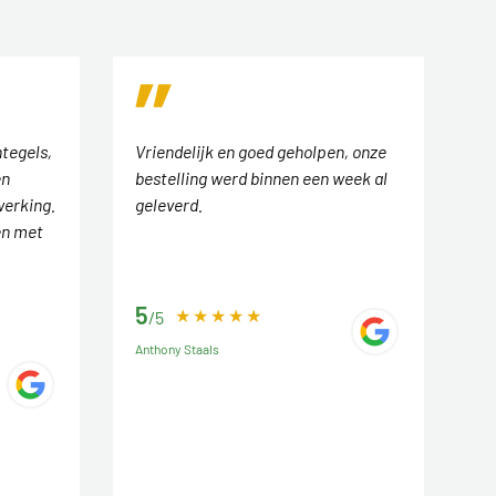
tegels,
Vriendelijk en goed geholpen, onze
en
bestelling werd binnen een week al
werking.
geleverd.
en met
5
/5
Anthony Staals