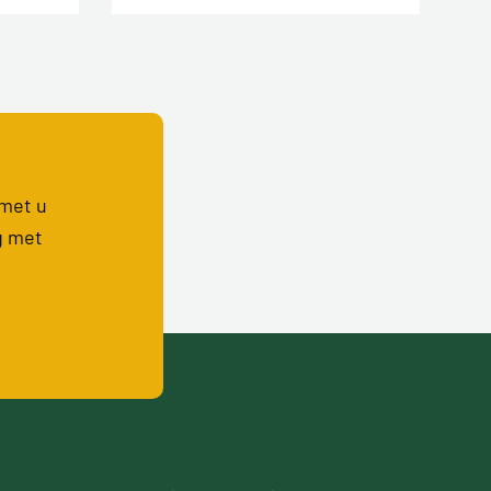
 met u
g met