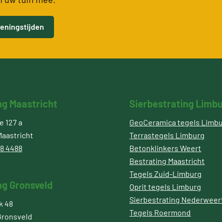
eningstijden
ng Maastricht
Sierbestrating Limb
 127 a
GeoCeramica tegels Limb
aastricht
Terrastegels Limburg
8 4488
Betonklinkers Weert
Bestrating Maastricht
Tegels Zuid-Limburg
ng Gronsveld
Oprit tegels Limburg
Sierbestrating Nederweer
k 48
Tegels Roermond
Gronsveld