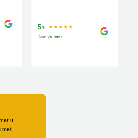
5
/5
Roger Verheijen
 met u
g met