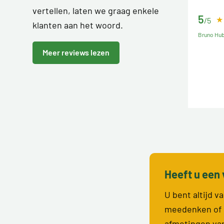
vertellen, laten we graag enkele
5
/5
klanten aan het woord.
Bruno Hu
Meer reviews lezen
Heeft u een 
U bent altijd 
meedenken of 
afmetingen va