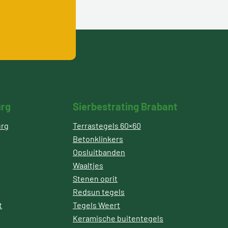
urg
Sierbestrating Brabant
urg
Terrastegels 60×60
Betonklinkers
Opsluitbanden
Waaltjes
Stenen oprit
Redsun tegels
t
Tegels Weert
Keramische buitentegels