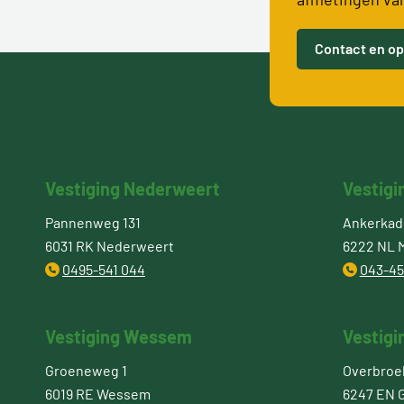
Contact en op
Vestiging Nederweert
Vestigi
Pannenweg 131
Ankerkade
6031 RK Nederweert
6222 NL M
0495-541 044
043-45
Vestiging Wessem
Vestigi
Groeneweg 1
Overbroe
6019 RE Wessem
6247 EN 