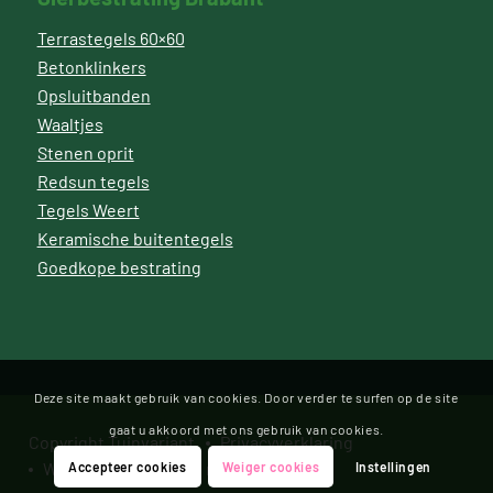
Terrastegels 60×60
Betonklinkers
Opsluitbanden
Waaltjes
Stenen oprit
Redsun tegels
Tegels Weert
Keramische buitentegels
Goedkope bestrating
Deze site maakt gebruik van cookies. Door verder te surfen op de site
gaat u akkoord met ons gebruik van cookies.
Copyright Tuinvariant
Privacyverklaring
Website door Bonsai media
Accepteer cookies
Weiger cookies
Instellingen