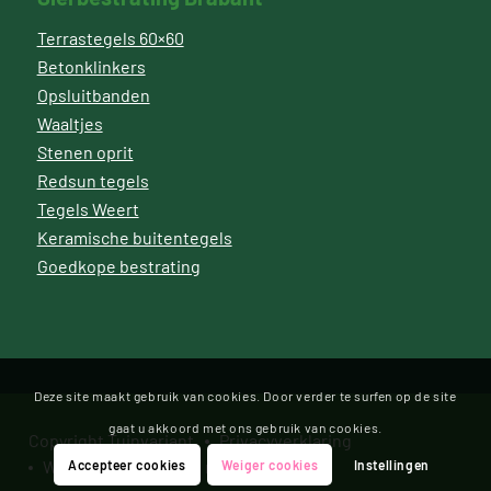
Terrastegels 60×60
Betonklinkers
Opsluitbanden
Waaltjes
Stenen oprit
Redsun tegels
Tegels Weert
Keramische buitentegels
Goedkope bestrating
Deze site maakt gebruik van cookies. Door verder te surfen op de site
gaat u akkoord met ons gebruik van cookies.
Copyright Tuinvariant
Privacyverklaring
Website door Bonsai media
Accepteer cookies
Weiger cookies
Instellingen