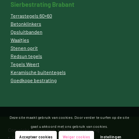
Sierbestrating Brabant
Terrastegels 60×60
Betonklinkers
Opsluitbanden
Waaltjes
Stenen oprit
Redsun tegels
Tegels Weert
Keramische buitentegels
Goedkope bestrating
Deze site maakt gebruik van cookies. Door verder te surfen op de site
gaat u akkoord met ons gebruik van cookies.
Copyright Tuinvariant
Privacyverklaring
Website door Bonsai media
Accepteer cookies
Weiger cookies
Instellingen