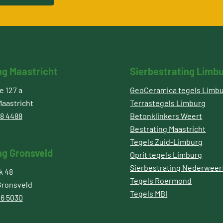
ng Maastricht
Sierbestrating Limb
 127 a
GeoCeramica tegels Limb
aastricht
Terrastegels Limburg
8 4488
Betonklinkers Weert
Bestrating Maastricht
Tegels Zuid-Limburg
ng Gronsveld
Oprit tegels Limburg
Sierbestrating Nederweer
k 48
Tegels Roermond
Gronsveld
Tegels MBI
6 5030