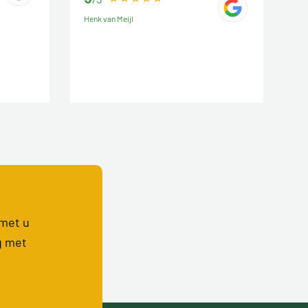
Henk van Meijl
 met u
g met