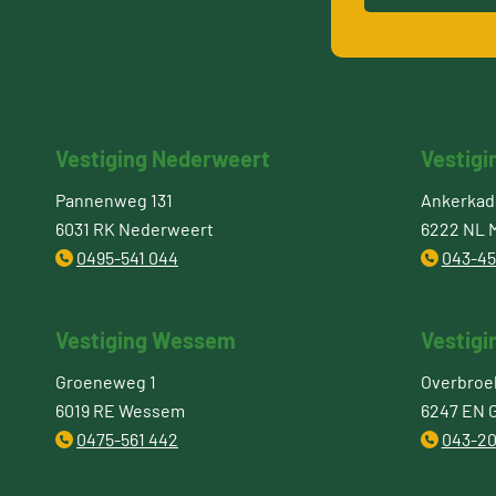
Vestiging Nederweert
Vestigi
Pannenweg 131
Ankerkade
6031 RK Nederweert
6222 NL M
0495-541 044
043-45
Vestiging Wessem
Vestigi
Groeneweg 1
Overbroe
6019 RE Wessem
6247 EN 
0475-561 442
043-20