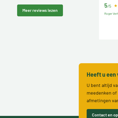
5
/5
Meer reviews lezen
Roger Verh
Heeft u een 
U bent altijd 
meedenken of 
afmetingen va
Contact en op