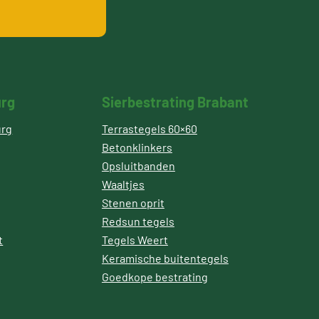
urg
Sierbestrating Brabant
urg
Terrastegels 60×60
Betonklinkers
Opsluitbanden
Waaltjes
Stenen oprit
Redsun tegels
t
Tegels Weert
Keramische buitentegels
Goedkope bestrating