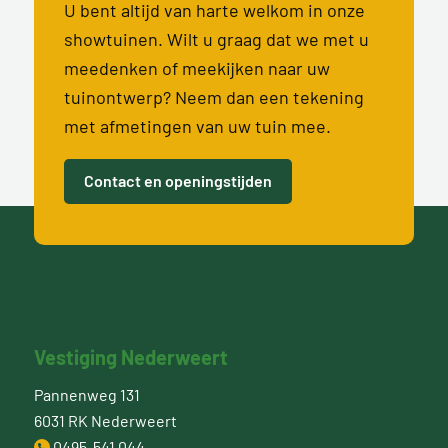
U bent altijd van harte welkom in onze
showtuinen. Wilt u graag dat we met u
meedenken of meekijken naar uw
tuinontwerp? Neem dan een tekening
met afmetingen van uw tuin mee.
Contact en openingstijden
Vestiging Nederweert
Pannenweg 131
6031 RK Nederweert
0495-541 044