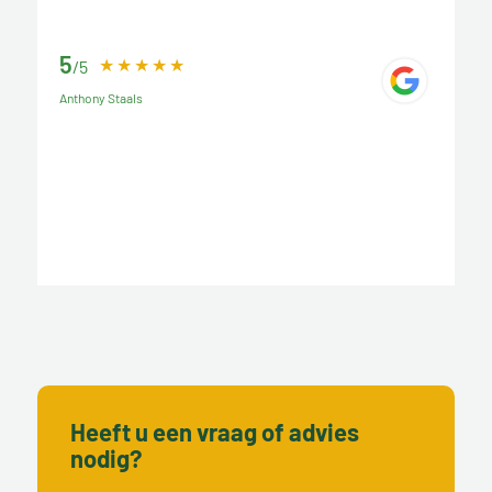
5
/5
Anthony Staals
Heeft u een vraag of advies
nodig?