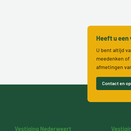
Heeft u een 
U bent altijd 
meedenken of 
afmetingen va
Contact en op
Vestiging Nederweert
Vestigi