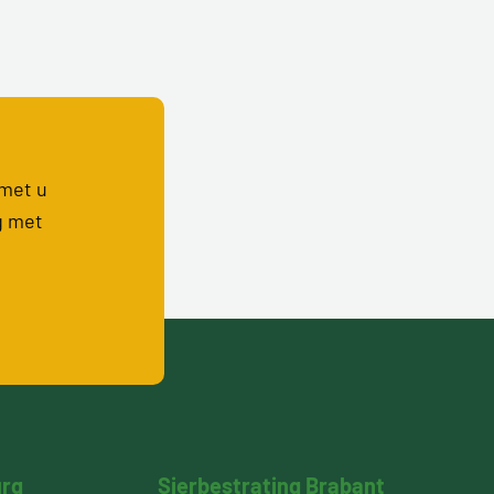
 met u
g met
urg
Sierbestrating Brabant