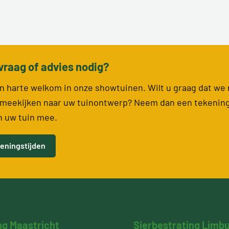
vraag of advies nodig?
van harte welkom in onze showtuinen. Wilt u graag dat we
meekijken naar uw tuinontwerp? Neem dan een tekenin
n uw tuin mee.
eningstijden
ng Maastricht
Sierbestrating Limb