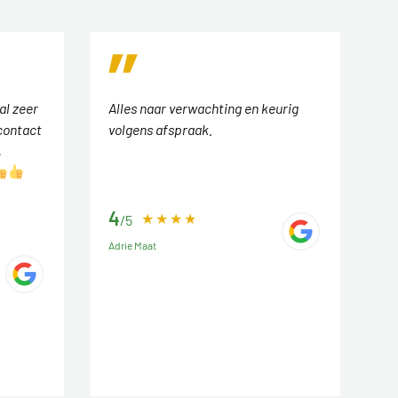
al zeer
Alles naar verwachting en keurig
contact
volgens afspraak.
,
4
/5
Adrie Maat