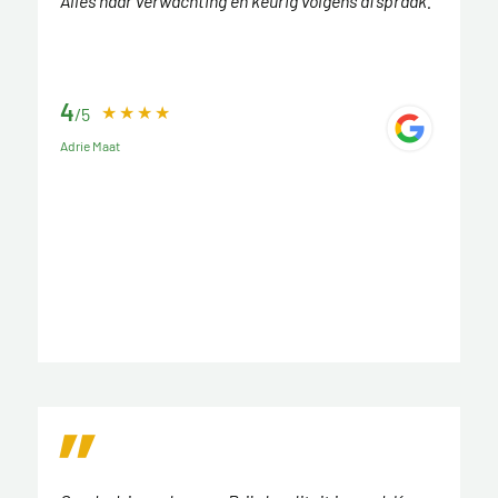
Alles naar verwachting en keurig volgens afspraak.
4
/5
Adrie Maat