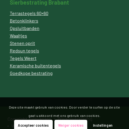
Sierbestrating Brabant
Terrastegels 60×60
Betonklinkers
Opsluitbanden
Waaltjes
Stenen oprit
Redsun tegels
Tegels Weert
Keramische buitentegels
Goedkope bestrating
Deze site maakt gebruik van cookies. Door verder te surfen op de site
gaat u akkoord met ons gebruik van cookies.
Copyright Tuinvariant
Privacyverklaring
Website door Bonsai media
Accepteer cookies
Weiger cookies
Instellingen