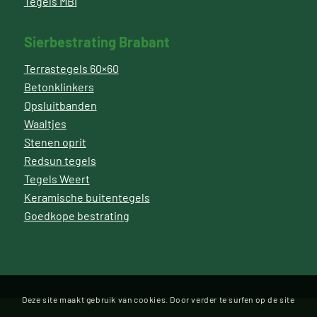
Tegels MBI
Sierbestrating Brabant
Terrastegels 60×60
Betonklinkers
Opsluitbanden
Waaltjes
Stenen oprit
Redsun tegels
Tegels Weert
Keramische buitentegels
Goedkope bestrating
Deze site maakt gebruik van cookies. Door verder te surfen op de site