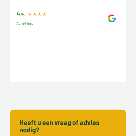
4
/5
Adrie Maat
Heeft u een vraag of advies
nodig?