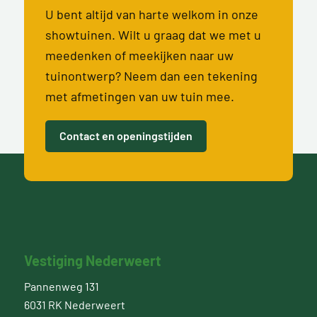
U bent altijd van harte welkom in onze
showtuinen. Wilt u graag dat we met u
meedenken of meekijken naar uw
tuinontwerp? Neem dan een tekening
met afmetingen van uw tuin mee.
Contact en openingstijden
Vestiging Nederweert
Pannenweg 131
6031 RK Nederweert