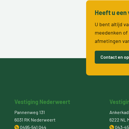
Heeft u een 
U bent altijd 
meedenken of 
afmetingen va
Contact en op
Vestiging Nederweert
Vestigi
Pannenweg 131
Ankerkade
6031 RK Nederweert
6222 NL M
0495-541 044
043-45