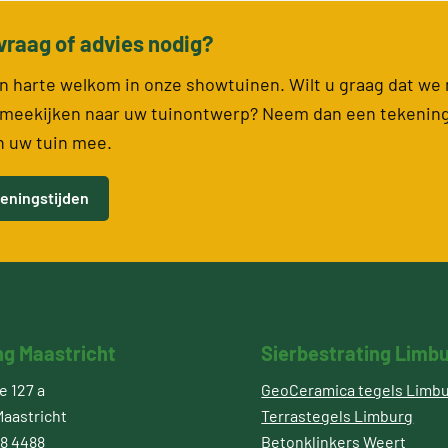
vraag of advies nodig?
van harte welkom in onze showtuinen. Wilt u graag dat we
meekijken naar uw tuinontwerp? Neem dan een tekenin
n uw tuin mee.
eningstijden
ng Maastricht
Sierbestrating Limb
 127 a
GeoCeramica tegels Limb
aastricht
Terrastegels Limburg
8 4488
Betonklinkers Weert