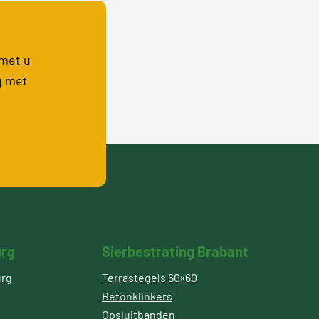
 met u
g met
urg
Sierbestrating Brabant
urg
Terrastegels 60×60
Betonklinkers
Opsluitbanden