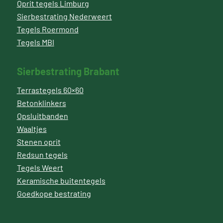
Oprit tegels Limburg
Sierbestrating Nederweert
Tegels Roermond
Tegels MBI
Sierbestrating Brabant
Terrastegels 60×60
Betonklinkers
Opsluitbanden
Waaltjes
Stenen oprit
Redsun tegels
Tegels Weert
Keramische buitentegels
Goedkope bestrating