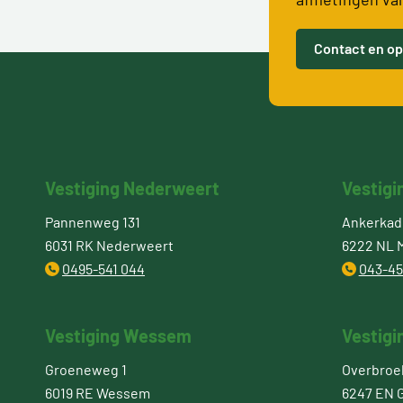
Contact en op
Vestiging Nederweert
Vestigi
Pannenweg 131
Ankerkade
6031 RK Nederweert
6222 NL M
0495-541 044
043-45
Vestiging Wessem
Vestigi
Groeneweg 1
Overbroe
6019 RE Wessem
6247 EN 