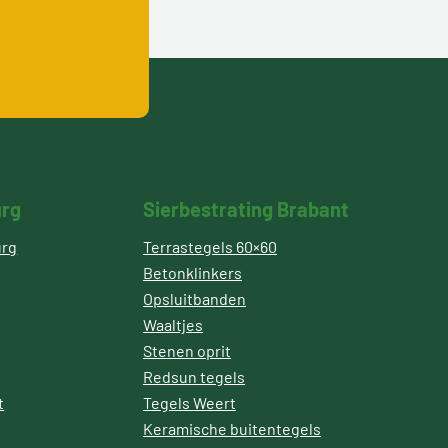
urg
Sierbestrating Brabant
urg
Terrastegels 60×60
Betonklinkers
Opsluitbanden
Waaltjes
Stenen oprit
Redsun tegels
t
Tegels Weert
Keramische buitentegels