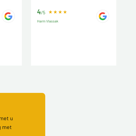
4
/5
Harm Vlassak
 met u
g met