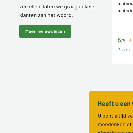
materiaa
vertellen, laten we graag enkele
materia
klanten aan het woord.
Meer reviews lezen
5
/5
M. Evers
Heeft u een 
U bent altijd 
meedenken of 
afmetingen va