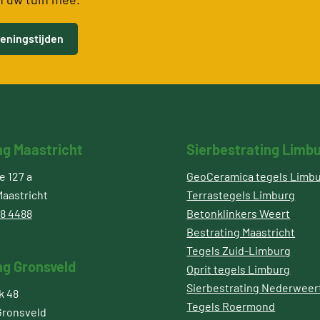
eningstijden
ng Maastricht
Sierbestrating Limb
 127 a
GeoCeramica tegels Limb
aastricht
Terrastegels Limburg
8 4488
Betonklinkers Weert
Bestrating Maastricht
Tegels Zuid-Limburg
ng Gronsveld
Oprit tegels Limburg
Sierbestrating Nederweer
k 48
Tegels Roermond
Gronsveld