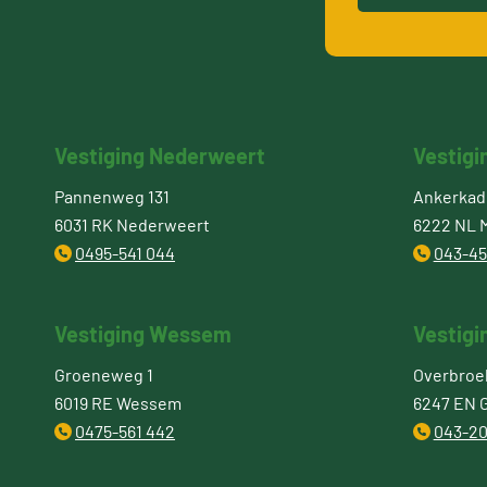
Vestiging Nederweert
Vestigi
Pannenweg 131
Ankerkade
6031 RK Nederweert
6222 NL M
0495-541 044
043-45
Vestiging Wessem
Vestigi
Groeneweg 1
Overbroe
6019 RE Wessem
6247 EN 
0475-561 442
043-20