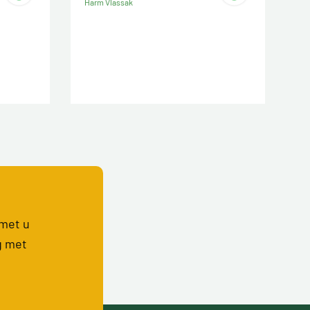
Harm Vlassak
 met u
g met