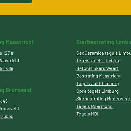
ng Maastricht
Sierbestrating Limb
 127 a
GeoCeramica tegels Limb
aastricht
Terrastegels Limburg
8 4488
Betonklinkers Weert
Bestrating Maastricht
Tegels Zuid-Limburg
ng Gronsveld
Oprit tegels Limburg
Sierbestrating Nederweer
k 48
Tegels Roermond
Gronsveld
Tegels MBI
6 5030