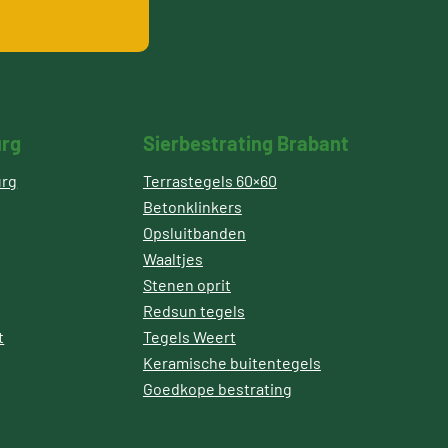
urg
Sierbestrating Brabant
urg
Terrastegels 60×60
Betonklinkers
Opsluitbanden
Waaltjes
Stenen oprit
Redsun tegels
t
Tegels Weert
Keramische buitentegels
Goedkope bestrating