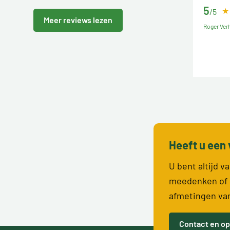
5
/5
Meer reviews lezen
Roger Verh
Heeft u een 
U bent altijd 
meedenken of 
afmetingen va
Contact en op