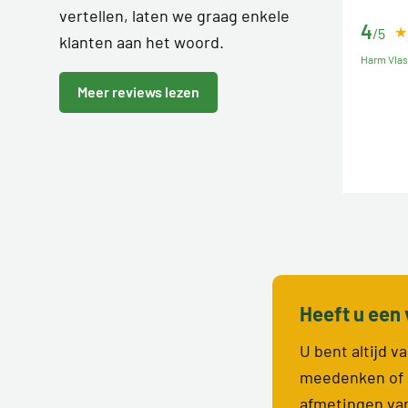
vertellen, laten we graag enkele
4
/5
klanten aan het woord.
Harm Vla
Meer reviews lezen
Heeft u een 
U bent altijd 
meedenken of 
afmetingen va