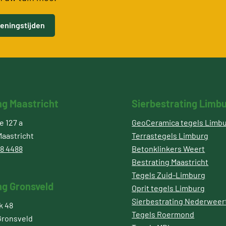
eningstijden
ng Maastricht
Sierbestrating Limb
 127 a
GeoCeramica tegels Limb
aastricht
Terrastegels Limburg
8 4488
Betonklinkers Weert
Bestrating Maastricht
Tegels Zuid-Limburg
ng Gronsveld
Oprit tegels Limburg
Sierbestrating Nederweer
k 48
Tegels Roermond
Gronsveld