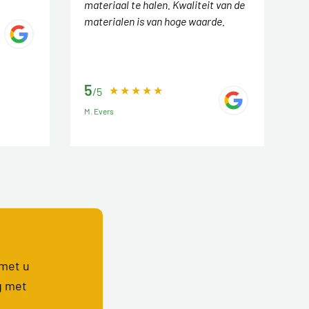
materiaal te halen. Kwaliteit van de
materialen is van hoge waarde.
5
/5
M. Evers
 met u
g met