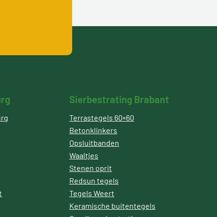
urg
Sierbestrating Brabant
urg
Terrastegels 60×60
Betonklinkers
Opsluitbanden
Waaltjes
Stenen oprit
Redsun tegels
t
Tegels Weert
Keramische buitentegels