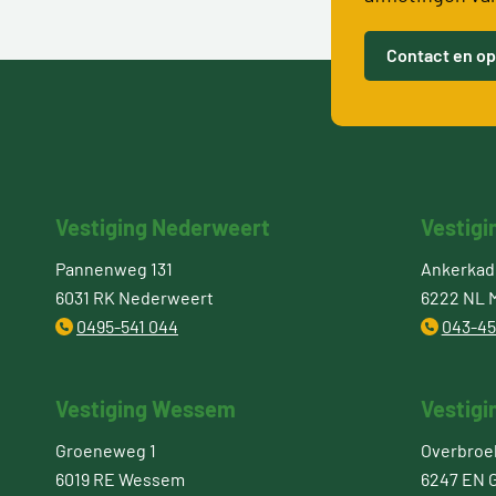
Contact en op
Vestiging Nederweert
Vestigi
Pannenweg 131
Ankerkade
6031 RK Nederweert
6222 NL M
0495-541 044
043-45
Vestiging Wessem
Vestigi
Groeneweg 1
Overbroe
6019 RE Wessem
6247 EN 