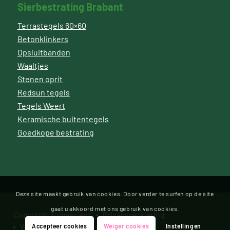
Sierbestrating Brabant
Terrastegels 60×60
Betonklinkers
Opsluitbanden
Waaltjes
Stenen oprit
Redsun tegels
Tegels Weert
Keramische buitentegels
Goedkope bestrating
Deze site maakt gebruik van cookies. Door verder te surfen op de site
gaat u akkoord met ons gebruik van cookies.
Copyright Tuinvariant
Privacyverklaring
Website door Bonsai media
Accepteer cookies
Weiger cookies
Instellingen