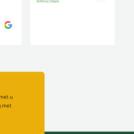
Anthony Staals
 met u
g met