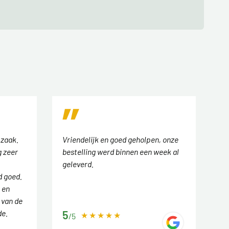
 zaak.
Vriendelijk en goed geholpen, onze
 zeer
bestelling werd binnen een week al
geleverd.
d goed.
 en
 van de
de.
5
/5