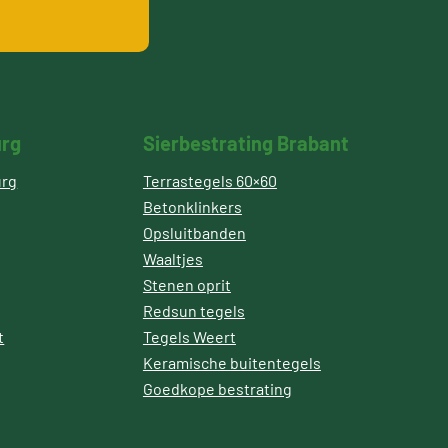
urg
Sierbestrating Brabant
urg
Terrastegels 60×60
Betonklinkers
Opsluitbanden
Waaltjes
Stenen oprit
Redsun tegels
t
Tegels Weert
Keramische buitentegels
Goedkope bestrating