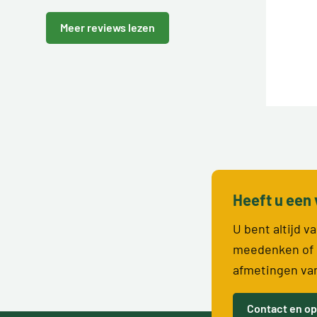
Meer reviews lezen
Heeft u een 
U bent altijd 
meedenken of 
afmetingen va
Contact en op