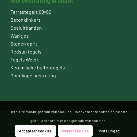
Sierbestrating Brabant
Terrastegels 60×60
Betonklinkers
Opsluitbanden
Waaltjes
Stenen oprit
Redsun tegels
Tegels Weert
Keramische buitentegels
Goedkope bestrating
Deze site maakt gebruik van cookies. Door verder te surfen op de site
gaat u akkoord met ons gebruik van cookies.
Copyright Tuinvariant
Privacyverklaring
Website door Bonsai media
Accepteer cookies
Weiger cookies
Instellingen