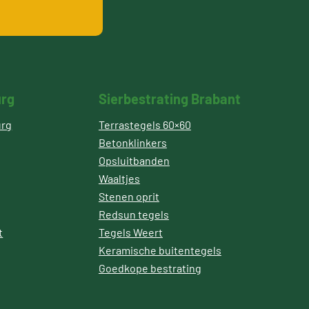
urg
Sierbestrating Brabant
urg
Terrastegels 60×60
Betonklinkers
Opsluitbanden
Waaltjes
Stenen oprit
Redsun tegels
t
Tegels Weert
Keramische buitentegels
Goedkope bestrating