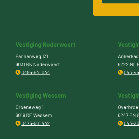
Vestiging Nederweert
Vestigi
Pannenweg 131
Ankerkade
6031 RK Nederweert
6222 NL M
0495-541 044
043-45
Vestiging Wessem
Vestigi
Groeneweg 1
Overbroe
6019 RE Wessem
6247 EN 
0475-561 442
043-20