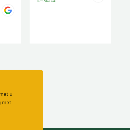
Harm Vlassak
 met u
g met