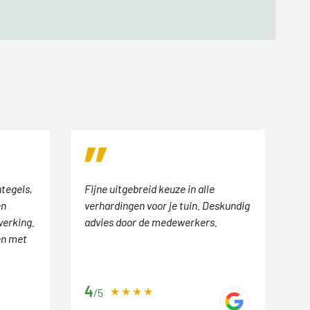
tegels,
Fijne uitgebreid keuze in alle
en
verhardingen voor je tuin. Deskundig
werking.
advies door de medewerkers.
en met
4
/5