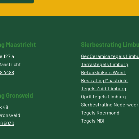
ng Maastricht
Sierbestrating Limb
 127 a
GeoCeramica tegels Limb
aastricht
Terrastegels Limburg
8 4488
Betonklinkers Weert
Bestrating Maastricht
Tegels Zuid-Limburg
ng Gronsveld
Oprit tegels Limburg
Sierbestrating Nederweer
k 48
Tegels Roermond
Gronsveld
Tegels MBI
6 5030