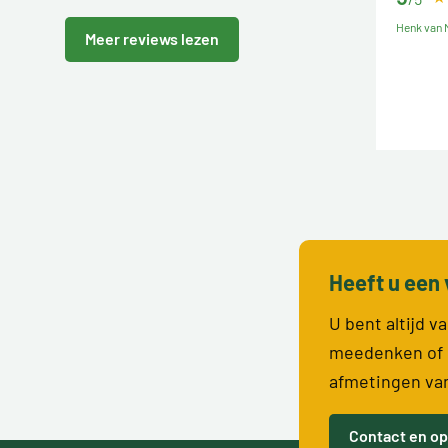
Henk van M
Meer reviews lezen
Heeft u een 
U bent altijd 
meedenken of 
afmetingen va
Contact en op