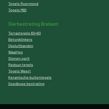
Tegels Roermond
Tegels MBI
Sierbestrating Brabant
Terrastegels 60×60
Betonklinkers
Opsluitbanden
Waaltjes
Stenen oprit
Redsun tegels
Tegels Weert
Keramische buitentegels
Goedkope bestrating