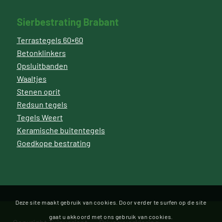
Sierbestrating Brabant
Terrastegels 60×60
Betonklinkers
Opsluitbanden
Waaltjes
Stenen oprit
Redsun tegels
Tegels Weert
Keramische buitentegels
Goedkope bestrating
Deze site maakt gebruik van cookies. Door verder te surfen op de site
gaat u akkoord met ons gebruik van cookies.