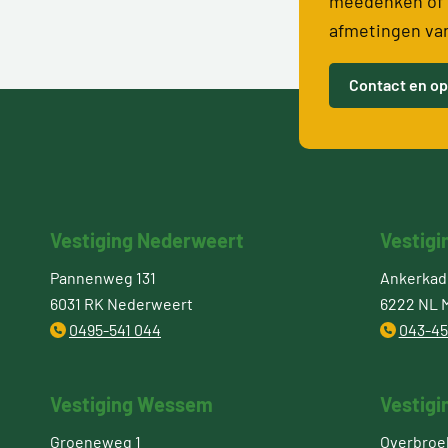
meedenken of 
afmetingen va
Contact en op
Vestiging Nederweert
Vestigi
Pannenweg 131
Ankerkade
6031 RK Nederweert
6222 NL M
0495-541 044
043-45
Vestiging Wessem
Vestigi
Groeneweg 1
Overbroe