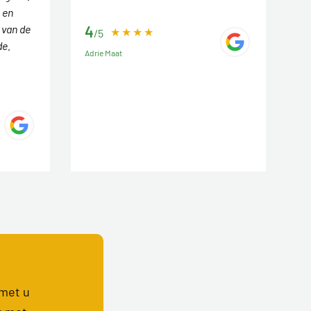
 en
 van de
4
/5
de.
Adrie Maat
 met u