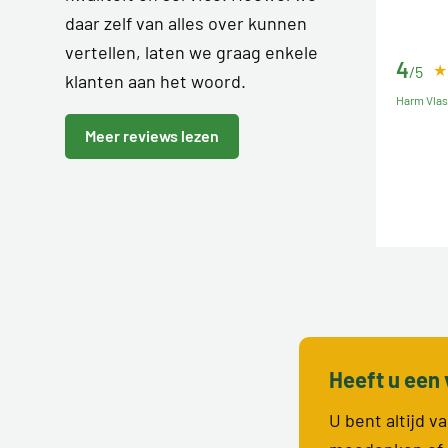
daar zelf van alles over kunnen
vertellen, laten we graag enkele
4
/5
klanten aan het woord.
Harm Vla
Meer reviews lezen
Heeft u een 
U bent altijd 