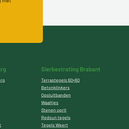
g met
urg
Sierbestrating Brabant
urg
Terrastegels 60×60
Betonklinkers
Opsluitbanden
Waaltjes
Stenen oprit
Redsun tegels
t
Tegels Weert