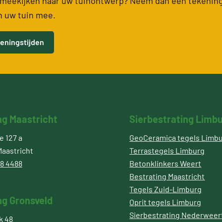
meekijken naar uw tuinontwerp? Neem dan een tekenin
n uw tuin mee.
eningstijden
ng Maastricht
Sierbestrating Limb
 127 a
GeoCeramica tegels Limb
aastricht
Terrastegels Limburg
8 4488
Betonklinkers Weert
Bestrating Maastricht
Tegels Zuid-Limburg
ng Gronsveld
Oprit tegels Limburg
Sierbestrating Nederweer
k 48